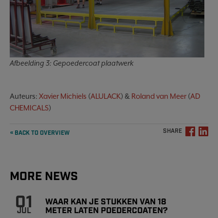
Afbeelding 3: Gepoedercoat plaatwerk
Auteurs:
Xavier Michiels
(
ALULACK
) &
Roland van Meer
(
AD
CHEMICALS
)
SHARE
« BACK TO OVERVIEW
MORE NEWS
01
WAAR KAN JE STUKKEN VAN 18
METER LATEN POEDERCOATEN?
JUL