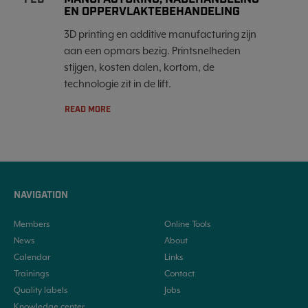
EN OPPERVLAKTEBEHANDELING
3D printing en additive manufacturing zijn
aan een opmars bezig. Printsnelheden
stijgen, kosten dalen, kortom, de
technologie zit in de lift.
READ MORE
NAVIGATION
Members
Online Tools
News
About
Calendar
Links
Trainings
Contact
Quality labels
Jobs
Knowledge center