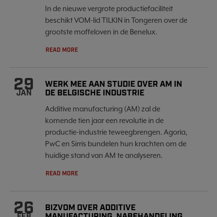
In de nieuwe vergrote productiefaciliteit
beschikt VOM-lid TILKIN in Tongeren over de
grootste moffeloven in de Benelux.
READ MORE
29
WERK MEE AAN STUDIE OVER AM IN
DE BELGISCHE INDUSTRIE
JAN
Additive manufacturing (AM) zal de
komende tien jaar een revolutie in de
productie-industrie teweegbrengen. Agoria,
PwC en Sirris bundelen hun krachten om de
huidige stand van AM te analyseren.
READ MORE
26
BIZVOM OVER ADDITIVE
MANUFACTURING, NABEHANDELING
FEB