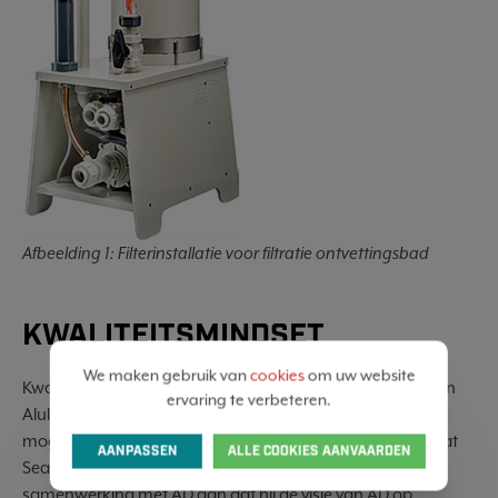
Afbeelding 1: Filterinstallatie voor filtratie ontvettingsbad
KWALITEITSMINDSET
We maken gebruik van
cookies
om uw website
Kwaliteit staat hoog in het vaandel binnen de strategie van
ervaring te verbeteren.
Alulack. Om deze reden biedt het bedrijf al vele jaren de
mogelijkheid voor klanten om te kiezen voor een Qualicoat
AANPASSEN
ALLE COOKIES AANVAARDEN
Seaside voorbehandeling. Xavier Michiels geeft in de
samenwerking met AD aan dat hij de visie van AD op