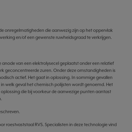
an de onregelmatigheden die aanwezig zijn op het oppervlak
erking en/of een gewenste ruwheidsgraad te verkrijgen.
de anode van een elektrolysecel geplaatst onder een relatief
sterk geconcentreerde zuren. Onder deze omstandigheden is
odisch actief. Het gaat in oplossing. In sommige gevallen
 in welk geval het chemisch polijsten wordt genoemd. Het
oplossing die bij voorkeur de aanwezige punten aantast
.
beschreven.
or roestvaststaal RVS. Specialisten in deze technologie vind