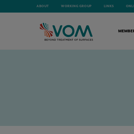
ABOUT
WORKING GROUP
LINKS
ONL
MEMBE
HOME
TECHNICAL ARTICLES
TECHFOCUS CAMPAGNE: (ELEKTRO