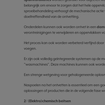
belangrijk om ervoor te zorgen dat het hele oppervla
sproeibehandeling verhoogt de mechanische actie v
doeltreffendheid van de ontvetting.
Onderdelen kunnen ook worden ontvet in een
dam
verontreinigingen te verwijderen en oppervlakken vo
Het proces kan ook worden verbeterd/verfijnd door
voegen.
Er zijn ook volledig geïntegreerde systemen op de ma
"wasmachines". Deze machines kunnen ook worden 
Een strenge wetgeving voor gehalogeneerde oplosmidd
Naspoelen na het ontvetten is essentieel om een g
oplossingen of producten die in de volgende fase w
2/ (Elektro)chemisch beitsen