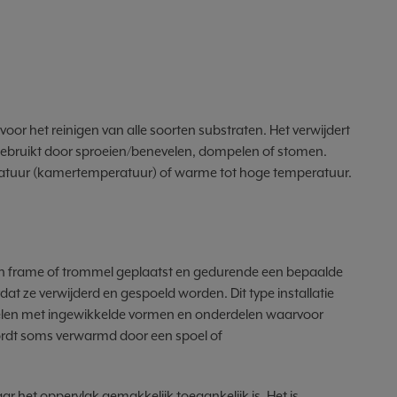
or het reinigen van alle soorten substraten. Het verwijdert
 gebruikt door sproeien/benevelen, dompelen of stomen.
ratuur (kamertemperatuur) of warme tot hoge temperatuur.
n frame of trommel geplaatst en gedurende een bepaalde
at ze verwijderd en gespoeld worden. Dit type installatie
elen met ingewikkelde vormen en onderdelen waarvoor
wordt soms verwarmd door een spoel of
r het oppervlak gemakkelijk toegankelijk is. Het is