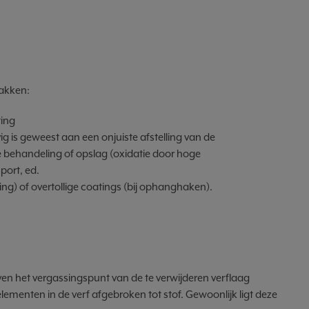
lakken:
ting
g is geweest aan een onjuiste afstelling van de
 behandeling of opslag (oxidatie door hoge
port, ed.
ling) of overtollige coatings (bij ophanghaken).
en het vergassingspunt van de te verwijderen verflaag
menten in de verf afgebroken tot stof. Gewoonlijk ligt deze