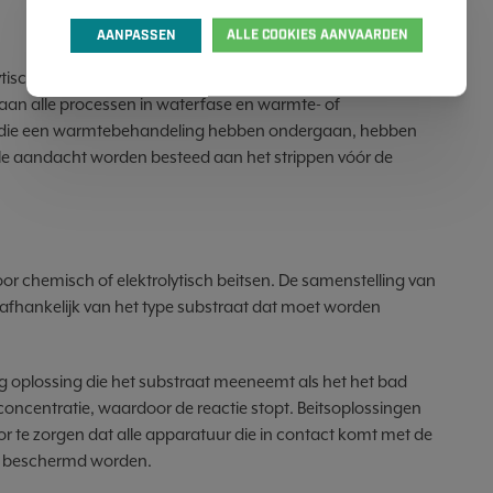
AANPASSEN
ALLE COOKIES AANVAARDEN
tisch is, is om de oxidelaag van het oppervlak te verwijderen.
 aan alle processen in waterfase en warmte- of
 die een warmtebehandeling hebben ondergaan, hebben
ale aandacht worden besteed aan het strippen vóór de
or chemisch of elektrolytisch beitsen. De samenstelling van
afhankelijk van het type substraat dat moet worden
ag oplossing die het substraat meeneemt als het het bad
concentratie, waardoor de reactie stopt. Beitsoplossingen
voor te zorgen dat alle apparatuur die in contact komt met de
de beschermd worden.