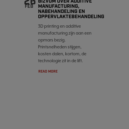
26
BIZVOM OVER ADDITIVE
MANUFACTURING,
FEB
NABEHANDELING EN
OPPERVLAKTEBEHANDELING
3D printing en additive
manufacturing zijn aan een
opmars bezig.
Printsnelheden stijgen,
kosten dalen, kortom, de
technologie zit in de lift.
READ MORE