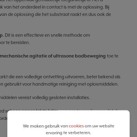
k van het onderdeel in contact is met de oplossing. Bij
an de oplossing die het substraat raakt en dus ook de
p
. Dit is een effectieve en snelle methode om
or te bereiden.
mechanische agitatie of ultrasone badbeweging
toe te
rkt die een volledige ontvetting uitvoeren, beter bekend als
gebruikt voor handmatige reiniging met oplosmiddelen.
elen vereist volledig gesloten installaties.
oed schoon oppervlak te krijgen en om te voorkomen dat de
orden gebruikt, vervuild geraken door oversleep.
We maken gebruik van
cookies
om uw website
ervaring te verbeteren.