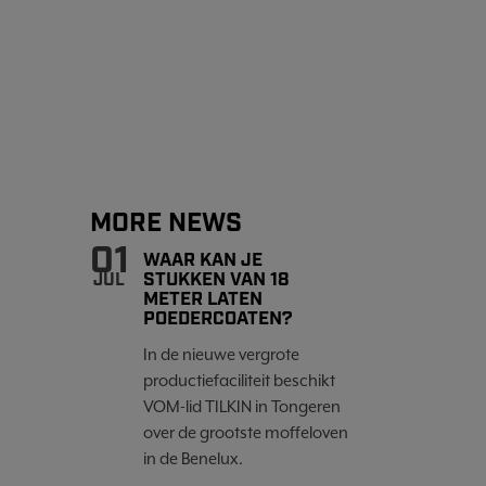
MORE NEWS
01
WAAR KAN JE
STUKKEN VAN 18
JUL
METER LATEN
POEDERCOATEN?
In de nieuwe vergrote
productiefaciliteit beschikt
VOM-lid TILKIN in Tongeren
over de grootste moffeloven
in de Benelux.