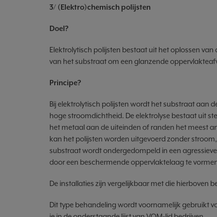
3/ (Elektro)chemisch polijsten
Doel?
Elektrolytisch polijsten bestaat uit het oplossen v
van het substraat om een glanzende oppervlakteafw
Principe?
Bij elektrolytisch polijsten wordt het substraat aan 
hoge stroomdichtheid. De elektrolyse bestaat uit 
het metaal aan de uiteinden of randen het meest an
kan het polijsten worden uitgevoerd zonder stroom,
substraat wordt ondergedompeld in een agressieve 
door een beschermende oppervlaktelaag te vormen
De installaties zijn vergelijkbaar met die hierboven 
Dit type behandeling wordt voornamelijk gebruikt vo
je in de onderstaande lijst van VOM-lid bedrijven.