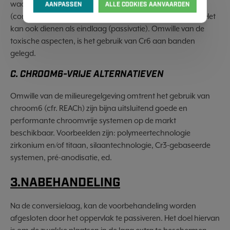
waarbij een robuuste en corrosiewerende chromaatlaag
AANPASSEN
ALLE COOKIES AANVAARDEN
(conversielaag) ontstaat bij aluminium en verzinkt staal. Het
kan ook dienen als eindlaag (passivatie). Omwille van de
toxische aspecten, is het gebruik van Cr6 aan banden
gelegd.
C. CHROOM6-VRIJE ALTERNATIEVEN
Omwille van de milieuregelgeving omtrent het gebruik van
chroom6 (cfr. REACh) zijn bijna uitsluitend goede en
performante chroomvrije systemen op de markt
beschikbaar. Voorbeelden zijn: polymeertechnologie
zirkonium en/of titaan, silaantechnologie, Cr3-gebaseerde
systemen, pré-anodisatie, ed.
3.NABEHANDELING
Na de conversielaag, kan de voorbehandeling worden
afgesloten door het oppervlak te passiveren. Het doel hiervan