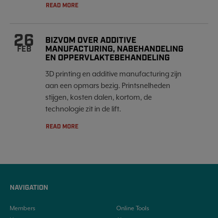
READ MORE
26
BIZVOM OVER ADDITIVE
MANUFACTURING, NABEHANDELING
FEB
EN OPPERVLAKTEBEHANDELING
3D printing en additive manufacturing zijn
aan een opmars bezig. Printsnelheden
stijgen, kosten dalen, kortom, de
technologie zit in de lift.
READ MORE
NAVIGATION
Members
Online Tools