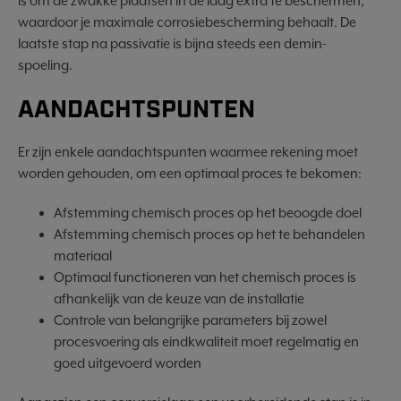
is om de zwakke plaatsen in de laag extra te beschermen,
waardoor je maximale corrosiebescherming behaalt. De
laatste stap na passivatie is bijna steeds een demin-
spoeling.
AANDACHTSPUNTEN
Er zijn enkele aandachtspunten waarmee rekening moet
worden gehouden, om een optimaal proces te bekomen:
Afstemming chemisch proces op het beoogde doel
Afstemming chemisch proces op het te behandelen
materiaal
Optimaal functioneren van het chemisch proces is
afhankelijk van de keuze van de installatie
Controle van belangrijke parameters bij zowel
procesvoering als eindkwaliteit moet regelmatig en
goed uitgevoerd worden