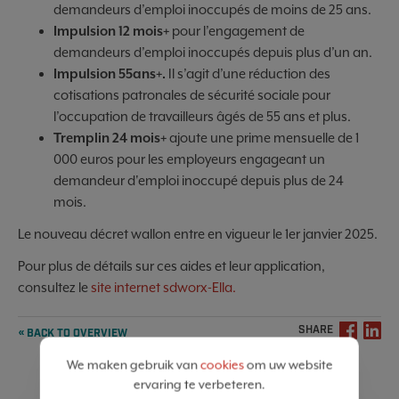
demandeurs d’emploi inoccupés de moins de 25 ans.
Impulsion 12 mois+
pour l’engagement de
demandeurs d’emploi inoccupés depuis plus d’un an.
Impulsion 55ans+.
Il s’agit d’une réduction des
cotisations patronales de sécurité sociale pour
l’occupation de travailleurs âgés de 55 ans et plus.
Tremplin 24 mois+
ajoute une prime mensuelle de 1
000 euros pour les employeurs engageant un
demandeur d'emploi inoccupé depuis plus de 24
mois.
Le nouveau décret wallon entre en vigueur le 1er janvier 2025.
Pour plus de détails sur ces aides et leur application,
consultez le
site internet sdworx-Ella.
SHARE
« BACK TO OVERVIEW
We maken gebruik van
cookies
om uw website
ervaring te verbeteren.