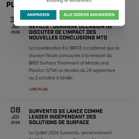
ervaring te verbeteren.
PLUS DE NOUVELLES
AANPASSEN
ALLE COOKIES AANVAARDEN
30
RÉUNION FINALE DU BREF STM À
SÉVILLE : DERNIÈRE OCCASION DE
JUI
DISCUTER DE L'IMPACT DES
2026
NOUVELLES CONCLUSIONS MTD
La coordination EU-BRITE a confirmé que la
réunion finale consacrée à la révision du
BREF Surface Treatment of Metals and
Plastics (STM) se tiendra du 28 septembre
au 2 octobre à Séville.
LIRE PLUS
08
SURVENTIS SE LANCE COMME
LEADER INDÉPENDANT DES
JUI
SOLUTIONS DE SURFACE
2026
Le 1 Juillet 2026 Surventis, anciennement