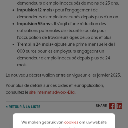
demandeurs d’emploi inoccupés de moins de 25 ans.
Impulsion 12 mois+
pour l’engagement de
demandeurs d’emploi inoccupés depuis plus d’un an.
Impulsion 55ans+.
Il s’agit d’une réduction des
cotisations patronales de sécurité sociale pour
l’occupation de travailleurs âgés de 55 ans et plus.
Tremplin 24 mois+
ajoute une prime mensuelle de 1
000 euros pour les employeurs engageant un
demandeur d'emploi inoccupé depuis plus de 24
mois.
Le nouveau décret wallon entre en vigueur le 1er janvier 2025.
Pour plus de détails sur ces aides et leur application,
consultez le
site internet sdworx-Ella.
SHARE
« RETOUR À LA LISTE
We maken gebruik van
cookies
om uw website