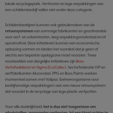
lokale recyclagepark. Verfresten en lege verpakkingen van
een schildersbedrijf vallen niet onder deze categorie.
Schildersbedrijven kunnen ook gebruikmaken van de
retoursystemen
van sommige fabrikanten en groothandels
voor verf- en solventresten, leeg verpakkingsmateriaal en/of
opruimafval. Deze initiatieven kunnen een economische
oplossing vormen en bieden het voordeel dat je geen of
slechts een beperkte opslagzone moet voorzien. Twee
voorbeelden van dergelijke initiatieven zijn
Boss
Verfafvaldienst en Sigma EcoCollect
. Sectorfederatie IVP en
verffabrikanten Akzonobel, PPG en Boss Paints werken
momenteel samen met Valipac (beheerorganisme voor
bedrijfsmatige verpakkingen) aan een nieuw retoursysteem
dat voorziet in de recyclage van lege plastic verfpotten.
Voor alle duidelijkheid:
het is dus niet toegestaan om
afvalstoffen, waaronder verfresten, bij een klant achter te