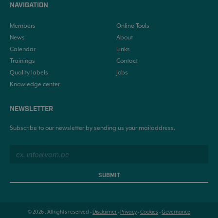
NAVIGATION
Members
Online Tools
News
About
Calendar
Links
Trainings
Contact
Quality labels
Jobs
Knowledge center
NEWSLETTER
Subscribe to our newsletter by sending us your mailaddress.
SUBMIT
© 2026 . All rights reserved -
Disclaimer
-
Privacy
-
Cookies
-
Governance