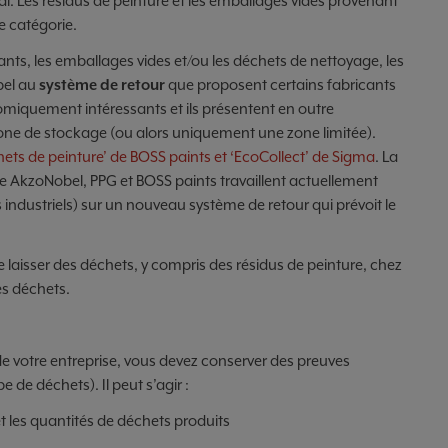
l. Les résidus de peinture et les emballages vides provenant
e catégorie.
ants, les emballages vides et/ou les déchets de nettoyage, les
pel au
système de retour
que proposent certains fabricants
mique­ment intéressants et ils présentent en outre
zone de stockage (ou alors uniquement une zone limitée).
ets de peinture’ de BOSS paints et ‘EcoCollect’ de Sigma
. La
ure AkzoNobel, PPG et BOSS paints travaillent actuellement
ndustriels) sur un nouveau système de retour qui prévoit le
 de laisser des déchets, y compris des résidus de peinture, chez
les déchets.
e votre entreprise, vous devez conserver des preuves
 de déchets). Il peut s’agir :
et les quantités de déchets produits