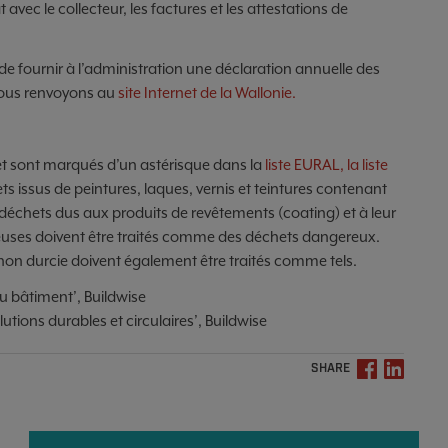
at avec le collecteur, les factures et les attestations de
de four­nir à l’administration une déclaration annuelle des
 nous renvoyons au
site Internet de la Wallonie.
et sont marqués d’un astérisque dans la
liste EURAL, la liste
ets issus de peintures, laques, vernis et teintures contenant
déchets dus aux produits de revêtements (coating) et à leur
uses doivent être traités comme des déchets dangereux.
non durcie doivent également être traités comme tels.
du bâtiment’, Buildwise
olutions durables et circulaires’, Buildwise
SHARE