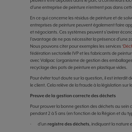
peuvent être déposés dans le parc à conteneurs loca
d’une entreprise de peinture n’entrent pas dans cett
En ce qui concerne les résidus de peinture et de solv
entreprises de peinture peuvent également faire ap
et négociants. Ces systèmes peuvent s’avérer écono
l’avantage de ne pas nécessiter la présence d’une 
Nous pouvons citer pour exemples les services ‘
Déch
fédération sectorielle IVP et les fabricants de peint
avec Valipac (organisme de gestion des emballages i
recyclage des pots de peinture en plastique vides.
Pour éviter tout doute sur la question, il est interdit
le client. Cela relève de la fraude à la législation sur 
Preuve de la gestion correcte des déchets
Pour prouver la bonne gestion des déchets au sein d
pendant 2 à 5 ans (en fonction de la Région et du type
· d’un
registre des déchets
, indiquant la nature 