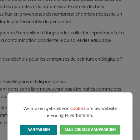
. Les quantités et la nature exacte de ces déchets
 des flux en provenance de nombreux chantiers nécessite un
adopté par l’ensemble du personnel.
reux (*) en veillant à toujours les collecter séparément et à
 la contamination accidentelle du sol et des eaux sou­
t des déchets pour les entreprises de peinture en Belgique ?
s trois Régions est disponible sur
ent dans cette liste ne peuvent pas être traités comme des
 dangereux constituent un flux spécifique.
ion qui autorise la collecte de plusieurs types de déchets
We maken gebruik van
cookies
om uw website
efois s’agir de déchets secs qui ne se contaminent pas
ervaring te verbeteren.
nt de bien se mettre d’accord sur ce sujet avec le collecteur.
AANPASSEN
ALLE COOKIES AANVAARDEN