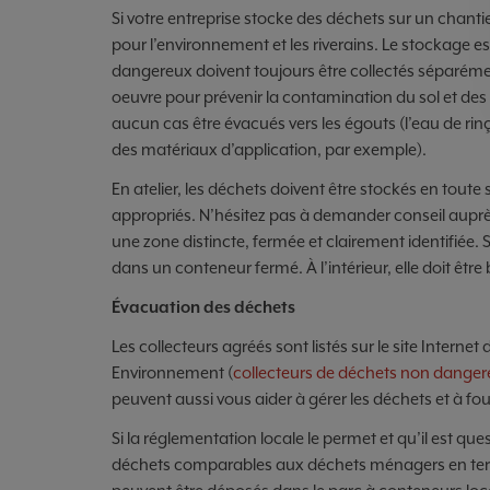
Si votre entreprise stocke des déchets sur un chantier
pour l’environnement et les riverains. Le stockage e
dangereux doivent toujours être collectés séparémen
oeuvre pour prévenir la contamination du sol et de
aucun cas être évacués vers les égouts (l’eau de rin
des matériaux d’application, par exemple).
En atelier, les déchets doivent être stockés en toute
appropriés. N’hésitez pas à demander conseil auprè
une zone distincte, fermée et clairement identifiée. Si 
dans un conteneur fermé. À l’intérieur, elle doit être 
Évacuation des déchets
Les collecteurs agréés sont listés sur le site Internet 
Environnement (
collecteurs de déchets non danger
peuvent aussi vous aider à gérer les déchets et à fou
Si la réglementation locale le permet et qu’il est qu
déchets comparables aux déchets ménagers en terme