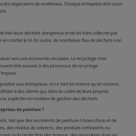
ou les négociants de matériaux. Chaque entreprise doit aussi
ets.
 trier leurs déchets dangereux et de les faire collecter par
 en confier le tri. En outre, de nombreux flux de déchets non
oluer vers une économie circulaire. Le recyclage n’est
peuvent être sou­mis à des processus de recyclage
s’impose.
itive aux entreprises, et ce tant en interne qu’en externe.
affaire à des clients qui, dans le cadre de leurs propres
es explicites en matière de gestion des déchets.
reprises de peinture ?
ets, tels que des excédents de peinture à base d’eau et de
es, des résidus de solvants, des produits nettoyants ou
euvre ou la protection des travaux, des poussières dues au