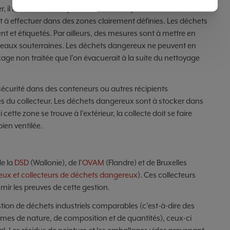
, il faut veiller à ce que cela n’entraîne pas de nuisances
st à effectuer dans des zones clairement définies. Les déchets
t et étiquetés. Par ailleurs, des mesures sont à mettre en
s eaux souter­raines. Les déchets dangereux ne peuvent en
çage non traitée que l’on évacuerait à la suite du nettoyage
 sécu­rité dans des conteneurs ou autres récipients
s du collecteur. Les déchets dangereux sont à stocker dans
cette zone se trouve à l’extérieur, la collecte doit se faire
bien ventilée.
de la
DSD
(Wallonie), de l’
OVAM
(Flandre) et de Bruxelles
eux et collecteurs de déchets dangereux
). Ces collecteurs
rnir les preuves de cette gestion.
estion de déchets industriels comparables (c’est-à-dire des
s de nature, de composition et de quantités), ceux-ci