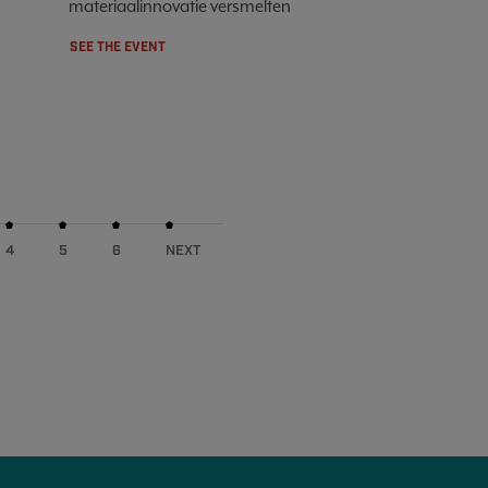
materiaalinnovatie versmelten
SEE THE EVENT
4
5
6
NEXT