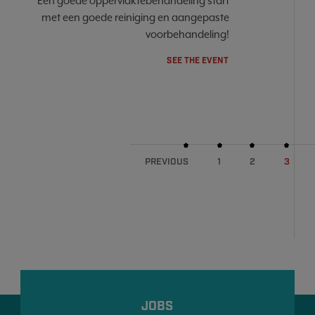
Een goede oppervlaktebehandeling start
met een goede reiniging en aangepaste
voorbehandeling!
SEE THE EVENT
PREVIOUS
1
2
3
JOBS