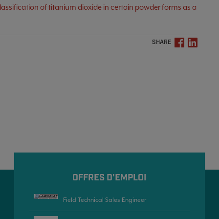
assification of titanium dioxide in certain powder forms as a
SHARE
OFFRES D'EMPLOI
Field Technical Sales Engineer