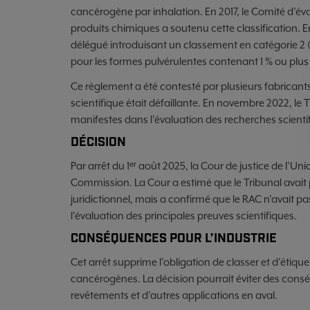
cancérogène par inhalation. En 2017, le Comité d’é
produits chimiques a soutenu cette classification.
délégué introduisant un classement en catégorie 2 (H
pour les formes pulvérulentes contenant 1 % ou plus 
Ce règlement a été contesté par plusieurs fabricants,
scientifique était défaillante. En novembre 2022, le T
manifestes dans l’évaluation des recherches scientif
DÉCISION
Par arrêt du 1ᵉʳ août 2025, la Cour de justice de l’Un
Commission. La Cour a estimé que le Tribunal avait 
juridictionnel, mais a confirmé que le RAC n’avait p
l’évaluation des principales preuves scientifiques.
CONSÉQUENCES POUR L’INDUSTRIE
Cet arrêt supprime l’obligation de classer et d’éti
cancérogènes. La décision pourrait éviter des cons
revêtements et d’autres applications en aval.