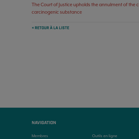
The Court of Justice upholds the annulment of the cl
carcinogenic substance
« RETOUR À LA LISTE
NAVIGATION
Membres
Outils en ligne