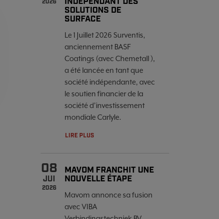
INDÉPENDANT DES
2026
SOLUTIONS DE
SURFACE
Le 1 Juillet 2026 Surventis,
anciennement BASF
Coatings (avec Chemetall ),
a été lancée en tant que
société indépendante, avec
le soutien financier de la
société d’investissement
mondiale Carlyle.
LIRE PLUS
08
MAVOM FRANCHIT UNE
NOUVELLE ÉTAPE
JUI
2026
Mavom annonce sa fusion
avec VIBA
Verbindingstechniek BV,