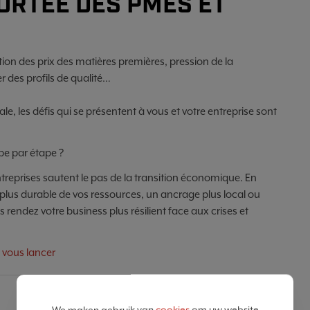
ORTÉE DES PMES ET
n des prix des matières premières, pression de la
r des profils de qualité…
e, les défis qui se présentent à vous et votre entreprise sont
ape par étape ?
ntreprises sautent le pas de la transition économique. En
plus durable de vos ressources, un ancrage plus local ou
us rendez votre business plus résilient face aux crises et
i vous lancer
SHARE
We maken gebruik van
cookies
om uw website