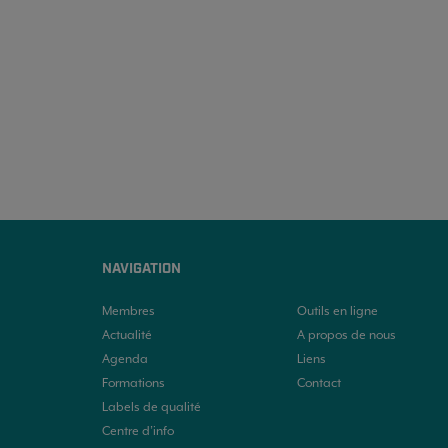
NAVIGATION
Membres
Outils en ligne
Actualité
A propos de nous
Agenda
Liens
Formations
Contact
Labels de qualité
Centre d’info