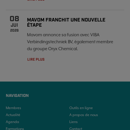
08
MAVOM FRANCHIT UNE NOUVELLE
ÉTAPE
JUI
2026
Mavom annonce sa fusion avec VIBA
Verbindingstechniek BV, également membre
du groupe Oryx Chemical.
LIRE PLUS
NAVIGATION
Membres
Outils en ligne
Actualité
A propos de nous
Agenda
Liens
Formations
Contact