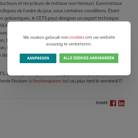
roducteurs et recycleurs de métaux non ferreux). Eurometaux
ifiques de l'ordre du jour, sous certaines conditions. Étant
ons galvaniques, le CETS peut désigner un expert technique
 SEAC (sur les alternatives et/ou les aspects socio-
es avec un court CV, une lettre de motivation et une
We maken gebruik van
cookies
om uw website
union, Eurometaux organisera un appel ou une réunion avec
ervaring te verbeteren.
on, les attentes et la manière dont l'intervention sera menée.
dans les procédés galvaniques ou une recherche sur des
AANPASSEN
ALLE COOKIES AANVAARDEN
TS, la VOM peut également proposer un expert parmi ses
eerle Fincken (
v.fincken@vom.be
) au plus tard le vendredi 17
SHARE