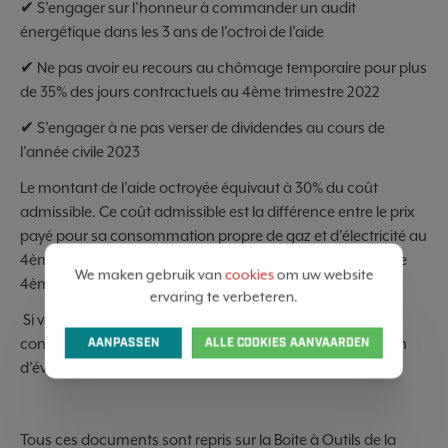
✔ S’engager sur l’honneur à commander un audit
énergétique dans les 3 ans de l’octroi de l’aide
✔ Ne pas avoir eu recours au chômage temporaire pour plus
de 35% des jours contractuels au 4ème trimestre 2022
✔ S’engager à ne pas verser de dividendes au cours de
l’année civile 2023
Le montant de l’aide octroyée équivaut à 30% du coût
admissible. Ce coût admissible est la différence entre le prix
payé pour sa consommation propre de gaz et d’électricité au
4ème trimestre 2022 et le double du montant payé pour le
We maken gebruik van
cookies
om uw website
4ème trimestre 2021.
ervaring te verbeteren.
Si vous estimez pouvoir bénéficier de cette aide, veuillez
contacter votre gestionnaire dans les plus brefs délais afin
AANPASSEN
ALLE COOKIES AANVAARDEN
d’évaluer l’opportunité d’une telle demande.
Tous ces documents sont repris sur la Boite à Outils de la