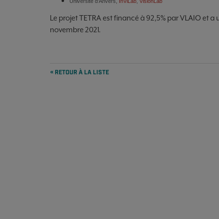
Université d'Anvers,
InViLab
,
VisionLab
Le projet TETRA est financé à 92,5% par VLAIO et a 
novembre 2021.
« RETOUR À LA LISTE