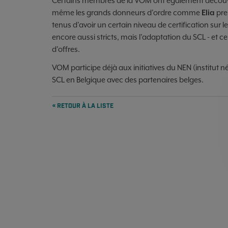
Certains membres de la VOM ont également découver
même les grands donneurs d'ordre comme
Elia
pre
tenus d'avoir un certain niveau de certification sur 
encore aussi stricts, mais l'adaptation du SCL - et c
d'offres.
VOM participe déjà aux initiatives du NEN (institut n
SCL en Belgique avec des partenaires belges.
« RETOUR À LA LISTE