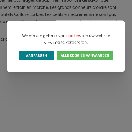
t les avantages de SCL. Il est important de savoir que
nnent le train en marche. Les grands donneurs d'ordre sont
le Safety Culture Ladder. Les petits entrepreneurs ne sont pas
ertainement la certification - sont un avantage lors des appels
We maken gebruik van
cookies
om uw website
éerlandais de normalisation) visant à créer un cadre pour le
ervaring te verbeteren.
AANPASSEN
ALLE COOKIES AANVAARDEN
SHARE