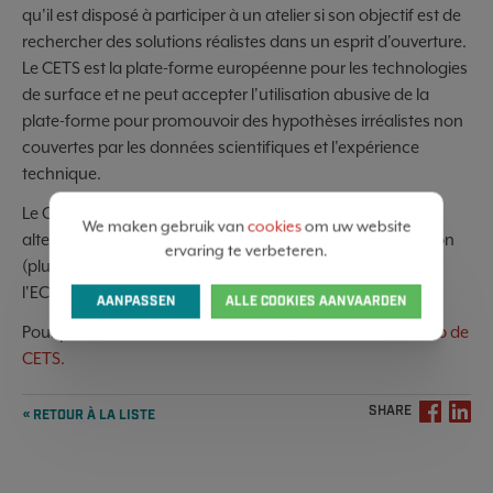
qu'il est disposé à participer à un atelier si son objectif est de
rechercher des solutions réalistes dans un esprit d'ouverture.
Le CETS est la plate-forme européenne pour les technologies
de surface et ne peut accepter l'utilisation abusive de la
plate-forme pour promouvoir des hypothèses irréalistes non
couvertes par les données scientifiques et l'expérience
technique.
Le CETS reste disposé à continuer de chercher des
We maken gebruik van
cookies
om uw website
alternatives au trioxyde de chrome et à soutenir l'utilisation
ervaring te verbeteren.
(plus) sûre des substances SVHC/CMR. Également avec
l'ECHA.
AANPASSEN
ALLE COOKIES AANVAARDEN
Pour plus d'informations sur le CETS, consultez le
site Web de
CETS.
SHARE
« RETOUR À LA LISTE