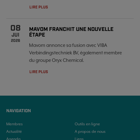
LIRE PLUS
08
MAVOM FRANCHIT UNE NOUVELLE
ÉTAPE
JUI
2026
Mavom annonce sa fusion avec VIBA
Verbindingstechniek BV, également membre
du groupe Oryx Chemical.
LIRE PLUS
NAVIGATION
Membres
Outils en ligne
Actualité
A propos de nous
Agenda
Liens