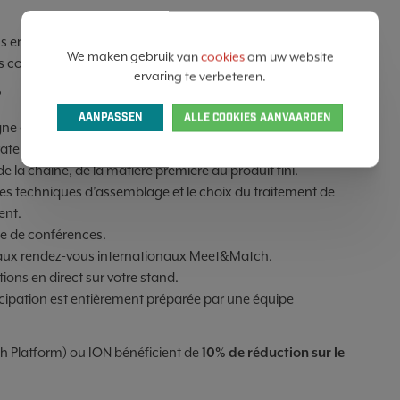
 en direct
We maken gebruik van
cookies
om uw website
s conférenciers renommés
ervaring te verbeteren.
?
AANPASSEN
ALLE COOKIES AANVAARDEN
igne de mire de plus de 2500 visiteurs dont des ingénieurs,
ateurs R&D, concepteurs, chercheurs et constructeurs.
 la chaine, de la matière première au produit fini.
 les techniques d’assemblage et le choix du traitement de
ent.
e de conférences.
 aux rendez-vous internationaux Meet&Match.
ons en direct sur votre stand.
rticipation est entièrement préparée par une équipe
 Platform) ou ION bénéficient de
10% de réduction sur le