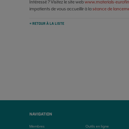
Intéressé ? Visitez le site web
www.materials-eurofi
impatients de vous accueillir à la
séance de lancem
« RETOUR À LA LISTE
NAVIGATION
Membres
Outils en ligne