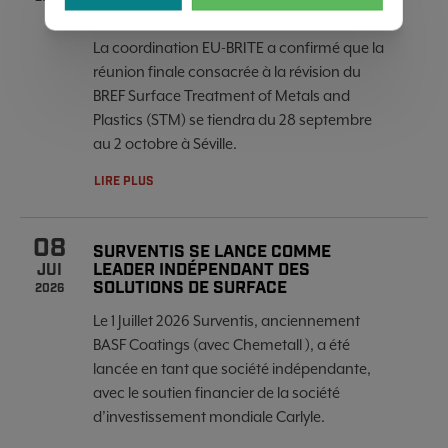
NOUVELLES CONCLUSIONS MTD
La coordination EU-BRITE a confirmé que la
réunion finale consacrée à la révision du
BREF Surface Treatment of Metals and
Plastics (STM) se tiendra du 28 septembre
au 2 octobre à Séville.
LIRE PLUS
08
SURVENTIS SE LANCE COMME
LEADER INDÉPENDANT DES
JUI
SOLUTIONS DE SURFACE
2026
Le 1 Juillet 2026 Surventis, anciennement
BASF Coatings (avec Chemetall ), a été
lancée en tant que société indépendante,
avec le soutien financier de la société
d’investissement mondiale Carlyle.