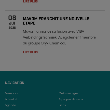
LIRE PLUS
08
MAVOM FRANCHIT UNE NOUVELLE
ÉTAPE
JUI
2026
Mavom annonce sa fusion avec VIBA
Verbindingstechniek BV, également membre
du groupe Oryx Chemical.
LIRE PLUS
NAVIGATION
Membres
Outils en ligne
Actualité
A propos de nous
Agenda
Liens