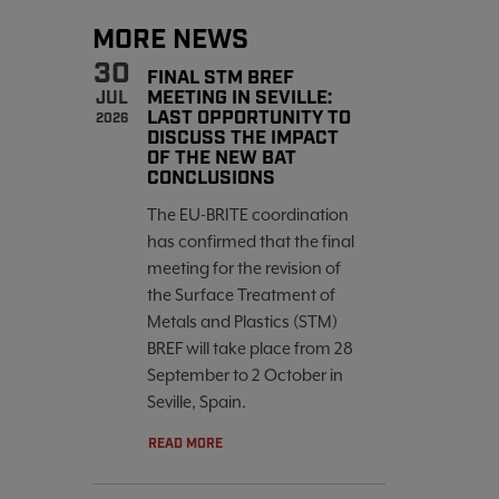
MORE NEWS
30
FINAL STM BREF
MEETING IN SEVILLE:
JUL
LAST OPPORTUNITY TO
2026
DISCUSS THE IMPACT
OF THE NEW BAT
CONCLUSIONS
The EU-BRITE coordination
has confirmed that the final
meeting for the revision of
the Surface Treatment of
Metals and Plastics (STM)
BREF will take place from 28
September to 2 October in
Seville, Spain.
READ MORE