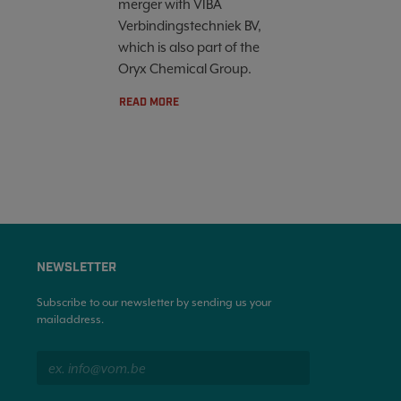
merger with VIBA
Verbindingstechniek BV,
which is also part of the
Oryx Chemical Group.
READ MORE
NEWSLETTER
Subscribe to our newsletter by sending us your
mailaddress.