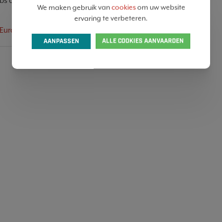
bs creëren en het technologisch leiderschap van Europa
We maken gebruik van
cookies
om uw website
ervaring te verbeteren.
 - European Commission
AANPASSEN
ALLE COOKIES AANVAARDEN
SHARE