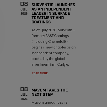
08
SURVENTIS LAUNCHES
AS AN INDEPENDENT
JUL
LEADER IN SURFACE
2026
TREATMENT AND
COATINGS
As of 1 July 2026, Surventis –
formerly BASF Coatings
(including Chemetall) –
begins a new chapter as an
independent company,
backed by the global
investment firm Carlyle.
READ MORE
08
MAVOM TAKES THE
NEXT STEP
JUL
2026
Mavom announces its