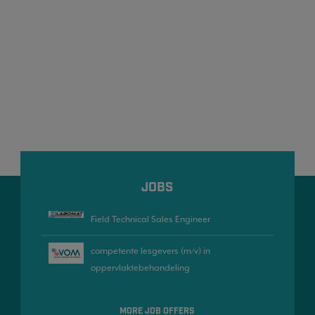
JOBS
Field Technical Sales Engineer
competente lesgevers (m/v) in
oppervlaktebehandeling
MORE JOB OFFERS