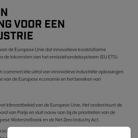
EN
NG VOOR EEN
USTRIE
van de Europese Unie dat innovatieve koolstofarme
ia de inkomsten van het emissiehandelssysteem (EU ETS).
n commerciële uitrol van innovatieve industriële oplossingen
ie van de Europese economie en het bereiken van
 het klimaatbeleid van de Europese Unie. Het ondersteunt de
 van Parijs en sluit nauw aan bij de prioriteiten van de
ese Waterstofbank en de Net-Zero Industry Act.
n schone energie en een koolstofarme industrie,