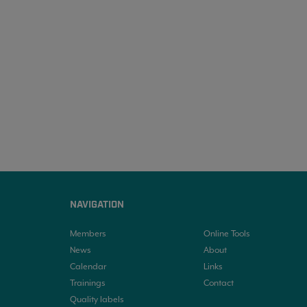
NAVIGATION
Members
Online Tools
News
About
Calendar
Links
Trainings
Contact
Quality labels