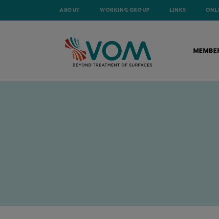
ABOUT
WORKING GROUP
LINKS
ONL
MEMBE
HOME
NEWS
INNOVATIEFONDS: EEN SLEUTELFINANCIERING VOO