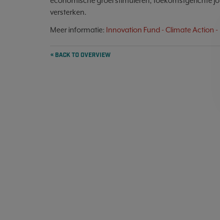
economische groei stimuleren, toekomstgerichte jo
versterken.
Meer informatie:
Innovation Fund - Climate Action
« BACK TO OVERVIEW