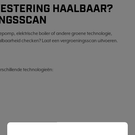
VESTERING HAALBAAR?
INGSSCAN
tepomp, elektrische boiler of andere groene technologie,
albaarheid checken? Laat een vergroeningsscan uitvoeren.
erschillende technologieën: