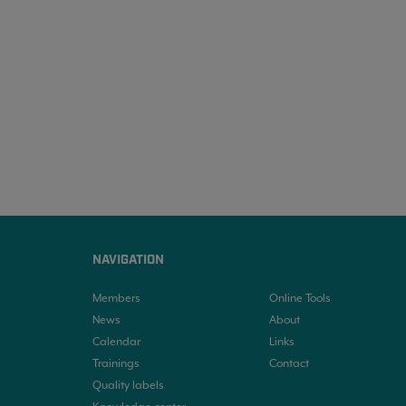
NAVIGATION
Members
Online Tools
News
About
Calendar
Links
Trainings
Contact
Quality labels