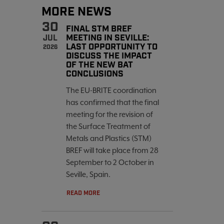
MORE NEWS
30
FINAL STM BREF
MEETING IN SEVILLE:
JUL
LAST OPPORTUNITY TO
2026
DISCUSS THE IMPACT
OF THE NEW BAT
CONCLUSIONS
The EU-BRITE coordination
has confirmed that the final
meeting for the revision of
the Surface Treatment of
Metals and Plastics (STM)
BREF will take place from 28
September to 2 October in
Seville, Spain.
READ MORE