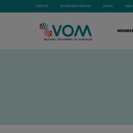
ABOUT
WORKING GROUP
LINKS
ONL
MEMBE
HOME
NEWS
IS JOUW GROENE INVESTERING HAALBAAR? DOE E