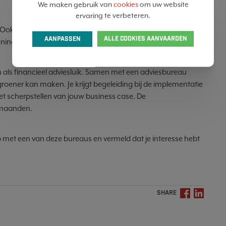
We maken gebruik van
cookies
om uw website
ervaring te verbeteren.
? Ook die kan in aanmerking komen.
AANPASSEN
ALLE COOKIES AANVAARDEN
ening@vlaio.be.
 als financieel adviesluik. Samen met een adviesbureau
 groener kan maken. Je krijgt begeleiding bij de implementatie
t scherpstellen van jouw business case. De
r maanden.
p met een van deze bureaus en vermeld dat je interesse hebt
SHARE