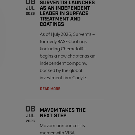
08
SURVENTIS LAUNCHES
AS AN INDEPENDENT
JUL
LEADER IN SURFACE
2026
TREATMENT AND
COATINGS
As of 1 July 2026, Surventis –
formerly BASF Coatings
(including Chemetall) –
begins a new chapter as an
independent company,
backed by the global
investment firm Carlyle.
READ MORE
08
MAVOM TAKES THE
NEXT STEP
JUL
2026
Mavom announces its
merger with VIBA