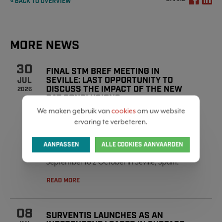
« BACK TO OVERVIEW
MORE NEWS
30
FINAL STM BREF MEETING IN
SEVILLE: LAST OPPORTUNITY TO
JUL
DISCUSS THE IMPACT OF THE NEW
2026
BAT CONCLUSIONS
We maken gebruik van
cookies
om uw website
The EU-BRITE coordination has confirmed
ervaring te verbeteren.
that the final meeting for the revision of the
Surface Treatment of Metals and Plastics
AANPASSEN
ALLE COOKIES AANVAARDEN
(STM) BREF will take place from 28
September to 2 October in Seville, Spain.
READ MORE
08
SURVENTIS LAUNCHES AS AN