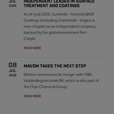
INDEPENDENT LEADER IN SURFACE
JUL
TREATMENT AND COATINGS
2026
As of 1 July 2026, Surventis – formerly BASF
Coatings (including Chemetall) – begins a
new chapter as an independent company,
backed by the global investment firm
Carlyle.
READ MORE
08
MAVOM TAKES THE NEXT STEP
JUL
Mavom announces its merger with VIBA
2026
Verbindingstechniek BV, which is also part of
the Oryx Chemical Group.
READ MORE