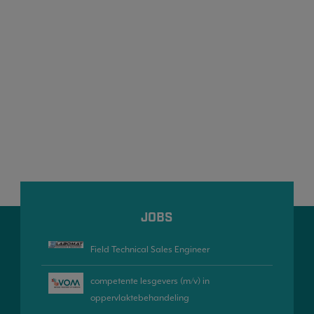
JOBS
Field Technical Sales Engineer
competente lesgevers (m/v) in
oppervlaktebehandeling