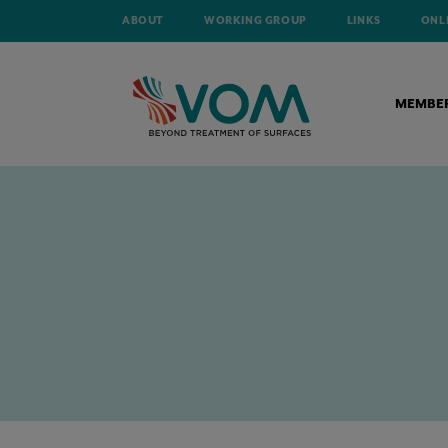
ABOUT
WORKING GROUP
LINKS
ONL
MEMBE
HOME
NEWS
VERPLICHTE DUURZAAMHEIDSVERSLAGGEVING VE