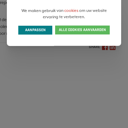
y reporting standard for non-listed micro, small and medium
We maken gebruik van
cookies
om uw website
ervaring te verbeteren.
 de slinger te ver was doorgeslagen. Maar opgelet: de
len van Europa en daarna hebben ook de lidstaten nog
AANPASSEN
ALLE COOKIES AANVAARDEN
 voor morgen.
SHARE