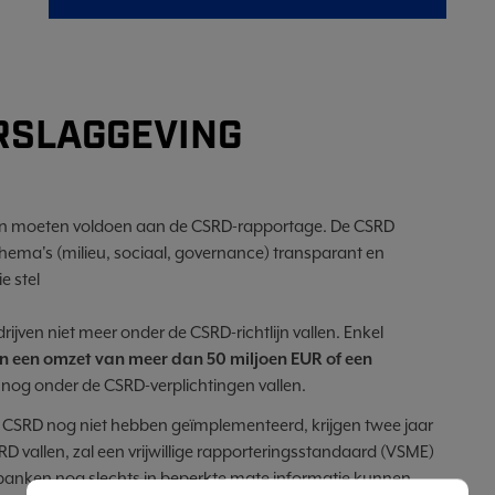
RSLAGGEVING
n moeten voldoen aan de CSRD-rapportage. De CSRD
thema's (milieu, sociaal, governance) transparant en
e stel
rijven niet meer onder de CSRD-richtlijn vallen. Enkel
 een omzet van meer dan 50 miljoen EUR of een
 nog onder de CSRD-verplichtingen vallen.
de CSRD nog niet hebben geïmplementeerd, krijgen twee jaar
SRD vallen, zal een vrijwillige rapporteringsstandaard (VSME)
 banken nog slechts in beperkte mate informatie kunnen