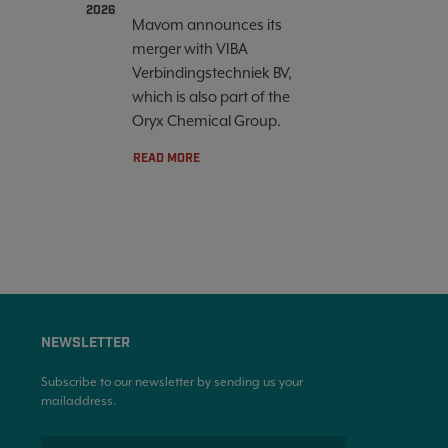
2026
Mavom announces its
merger with VIBA
Verbindingstechniek BV,
which is also part of the
Oryx Chemical Group.
READ MORE
NEWSLETTER
Subscribe to our newsletter by sending us your
mailaddress.