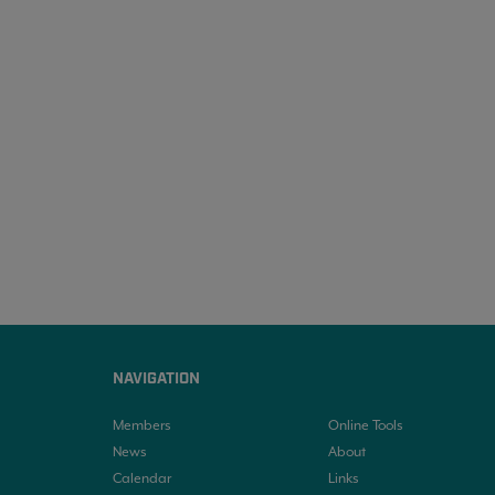
NAVIGATION
Members
Online Tools
News
About
Calendar
Links