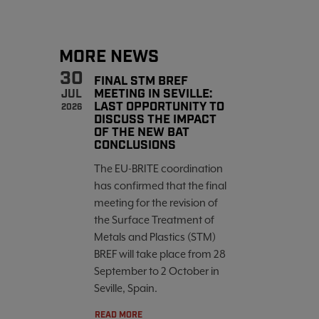
MORE NEWS
30
FINAL STM BREF
MEETING IN SEVILLE:
JUL
LAST OPPORTUNITY TO
2026
DISCUSS THE IMPACT
OF THE NEW BAT
CONCLUSIONS
The EU-BRITE coordination
has confirmed that the final
meeting for the revision of
the Surface Treatment of
Metals and Plastics (STM)
BREF will take place from 28
September to 2 October in
Seville, Spain.
READ MORE