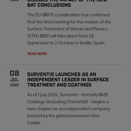
DISCUSS THE IMPACT OF THE NEW
2026
BAT CONCLUSIONS
The EU-BRITE coordination has confirmed
that the final meeting for the revision of the
Surface Treatment of Metals and Plastics
(STM) BREF will take place from 28
September to 2 October in Seville, Spain.
READ MORE
08
SURVENTIS LAUNCHES AS AN
INDEPENDENT LEADER IN SURFACE
JUL
TREATMENT AND COATINGS
2026
As of 1 July 2026, Surventis – formerly BASF
Coatings (including Chemetall) – begins a
new chapter as an independent company,
backed by the global investment firm
Carlyle.