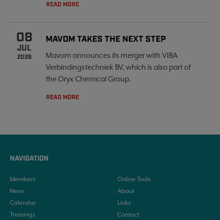
READ MORE
08
MAVOM TAKES THE NEXT STEP
JUL
Mavom announces its merger with VIBA
2026
Verbindingstechniek BV, which is also part of
the Oryx Chemical Group.
READ MORE
NAVIGATION
Members
Online Tools
News
About
Calendar
Links
Trainings
Contact