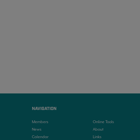
NAVIGATION
Members
Online Tools
News
About
Calendar
Links