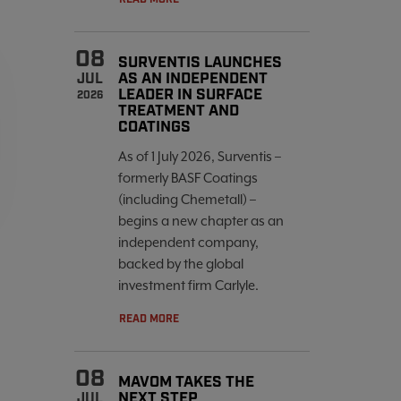
08
SURVENTIS LAUNCHES
AS AN INDEPENDENT
JUL
LEADER IN SURFACE
2026
TREATMENT AND
COATINGS
As of 1 July 2026, Surventis –
formerly BASF Coatings
(including Chemetall) –
begins a new chapter as an
independent company,
backed by the global
investment firm Carlyle.
READ MORE
08
MAVOM TAKES THE
NEXT STEP
JUL