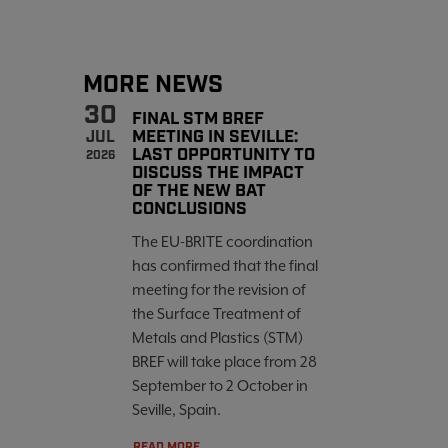
MORE NEWS
30
FINAL STM BREF
MEETING IN SEVILLE:
JUL
LAST OPPORTUNITY TO
2026
DISCUSS THE IMPACT
OF THE NEW BAT
CONCLUSIONS
The EU-BRITE coordination
has confirmed that the final
meeting for the revision of
the Surface Treatment of
Metals and Plastics (STM)
BREF will take place from 28
September to 2 October in
Seville, Spain.
READ MORE