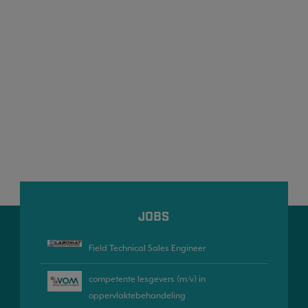
JOBS
Field Technical Sales Engineer
competente lesgevers (m/v) in
oppervlaktebehandeling