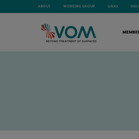
ABOUT
WORKING GROUP
LINKS
ONL
MEMBE
HOME
NEWS
ADECCO EN VOM SLAAN DE HANDEN IN ELKAAR!