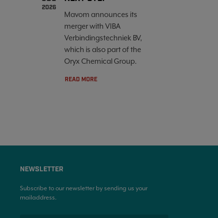
2026
Mavom announces its
merger with VIBA
Verbindingstechniek BV,
which is also part of the
Oryx Chemical Group.
READ MORE
NEWSLETTER
Subscribe to our newsletter by sending us your
mailaddress.