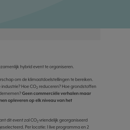
amenlijk hybrid event te organiseren.
rschap om de klimaatdoelstellingen te bereiken.
 industrie? Hoe CO
reduceren? Hoe grondstoffen
2
ondernemen?
Geen commerciële verhalen maar
nnen opleveren op elk niveau van het
nt dit event zal CO
vriendelijk georganiseerd
2
 geselecteerd. Per locatie: 1 live programma en 2