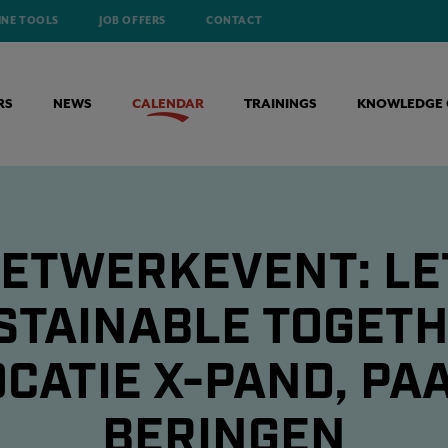
INE TOOLS
JOB OFFERS
CONTACT
RS
NEWS
CALENDAR
TRAININGS
KNOWLEDGE 
ETWERKEVENT: LE
STAINABLE TOGETH
OCATIE X-PAND, PAA
BERINGEN