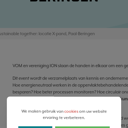
ustainable together: locatie X-pand, Paal-Beringen
VOM en vereniging ION slaan de handen in elkaar om een gez
Dit event wordt de verzamelplaats van kennis en onderneme
Hoe energieneutraal werken in de oppervlaktebehandelende
besparen? Hoe beter processen monitoren? Hoe circulair 
echte cases en oplossingen – klein of groot – die winst ku
bedrijfsproces
.
We maken gebruik van
cookies
om uw website
ervaring te verbeteren.
VOM en Vereniging ION geven alvast het goede voorbeeld wa
worden. Wij besparen op reistijd en fileleed. Er zijn 3 locaties