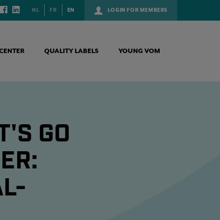
NL
FR
EN
LOGIN FOR MEMBERS
CENTER
QUALITY LABELS
YOUNG VOM
T'S GO
ER:
L-