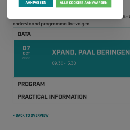
AANPASSEN
ALLE COOKIES AANVAARDEN
streamings van de voordrachten van de andere locaties.
U kiest om deel te nemen aan het event vanuit de locatie
onderstaand programma live volgen.
DATA
07
XPAND, PAAL BERINGEN
OCT
2022
09:30 - 15:30
PROGRAM
PRACTICAL INFORMATION
« BACK TO OVERVIEW