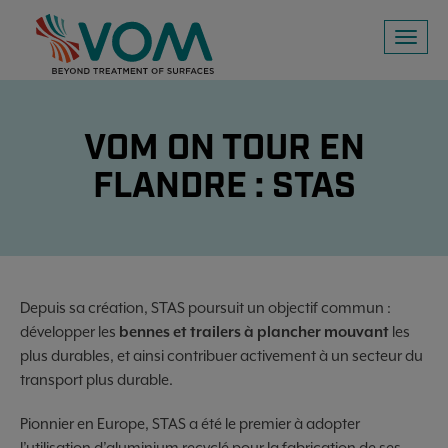
Toggl
naviga
VOM ON TOUR EN
FLANDRE : STAS
Depuis sa création, STAS poursuit un objectif commun :
développer les
bennes et trailers à plancher mouvant
les
plus durables, et ainsi contribuer activement à un secteur du
transport plus durable.
Pionnier en Europe, STAS a été le premier à adopter
l’utilisation d’aluminium recyclé pour la fabrication de ses