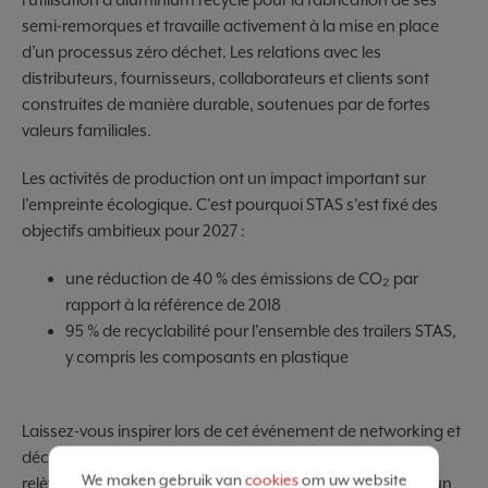
semi-remorques et travaille activement à la mise en place
d’un processus zéro déchet. Les relations avec les
distributeurs, fournisseurs, collaborateurs et clients sont
construites de manière durable, soutenues par de fortes
valeurs familiales.
Les activités de production ont un impact important sur
l’empreinte écologique. C’est pourquoi STAS s’est fixé des
objectifs ambitieux pour 2027 :
une réduction de 40 % des émissions de CO₂ par
rapport à la référence de 2018
95 % de recyclabilité pour l’ensemble des trailers STAS,
y compris les composants en plastique
Laissez-vous inspirer lors de cet événement de networking et
découvrez comment le département de peinture liquide
We maken gebruik van
cookies
om uw website
relève les défis et s’adapte à la dynamique imprévisible d’un