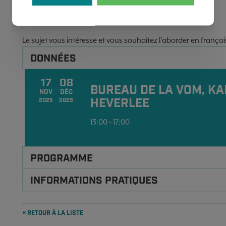
Le sujet vous intéresse et vous souhaitez l'aborder en frança
DONNÉES
17
08
BUREAU DE LA VOM, KA
-
NOV
DÉC
HEVERLEE
2025
2025
13:00 - 17:00
PROGRAMME
INFORMATIONS PRATIQUES
« RETOUR À LA LISTE