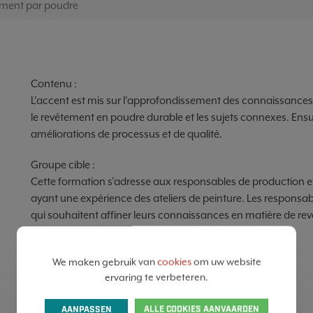
tement par poudre
Contenu :
L'accent est mis sur l'approfondissement des connaissances t
le revêtement en poudre durable et les sujets connexes. Ensui
améliorations de processus et de qualité.
Groupe cible :
Cette formation s'adresse aux responsables de production e
ayant une expérience des ateliers de peinture. Les respons
qui souhaitent affiner leurs connaissances en matière de r
Un maximum de 12 participants est autorisé.
We maken gebruik van
cookies
om uw website
ervaring te verbeteren.
✔ Cette formation est animée en néerlandais
AANPASSEN
ALLE COOKIES AANVAARDEN