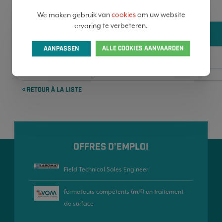
DONNÉES
We maken gebruik van
cookies
om uw website
ervaring te verbeteren.
AANPASSEN
ALLE COOKIES AANVAARDEN
INFORMATIONS PRATIQUES
« RETOUR À LA LISTE
OFFRES D'EMPLOI
Field Technical Sales Engineer
formateurs compétents (m/f) en traitement
de surface