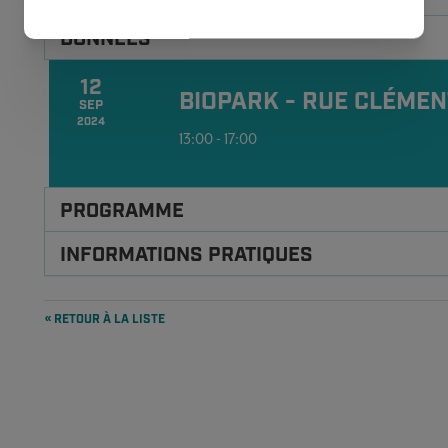
prétraitement chimique.
DONNÉES
12
BIOPARK - RUE CLÉMEN
SEP
2024
13:00 - 17:00
PROGRAMME
INFORMATIONS PRATIQUES
« RETOUR À LA LISTE