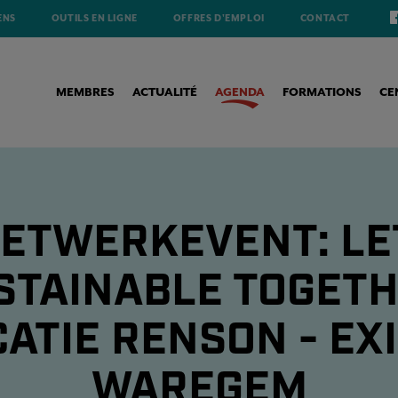
ENS
OUTILS EN LIGNE
OFFRES D'EMPLOI
CONTACT
MEMBRES
ACTUALITÉ
AGENDA
FORMATIONS
CE
ETWERKEVENT: LE
STAINABLE TOGETH
ATIE RENSON - EXI
WAREGEM