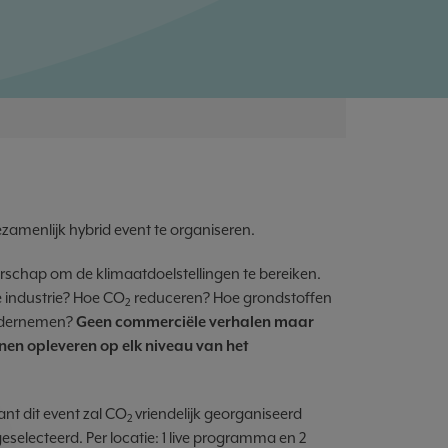
amenlijk hybrid event te organiseren.
rschap om de klimaatdoelstellingen te bereiken.
 industrie? Hoe CO
reduceren? Hoe grondstoffen
2
ondernemen?
Geen commerciële verhalen maar
nnen opleveren op elk niveau van het
nt dit event zal CO
vriendelijk georganiseerd
2
 geselecteerd. Per locatie: 1 live programma en 2