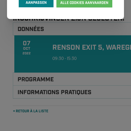
AANPASSEN
ALLE COOKIES AANVAARDEN
streamings van de voordrachten van de andere locaties.
INSCHRIJVINGEN ZIJN GESLOTEN.
DONNÉES
07
RENSON EXIT 5, WARE
OCT
2022
09:30 - 15:30
PROGRAMME
INFORMATIONS PRATIQUES
« RETOUR À LA LISTE