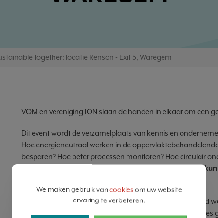
ustainable together: locatie Renson - Exit 5, Waregem
VOM en vereniging ION slaan de handen in elkaar om een gez
Dit event wordt de verzamelplaats van kennis en onderneme
Hoe energieneutraal werken in de oppervlaktebehandelende
besparen? Hoe beter processen monitoren? Hoe circulair 
echte cases en oplossingen – klein of groot – die winst ku
bedrijfsproces
.
We maken gebruik van
cookies
om uw website
ervaring te verbeteren.
VOM en Vereniging ION geven alvast het goede voorbeeld wa
worden. Wij besparen op reistijd en fileleed. Er zijn 3 locaties