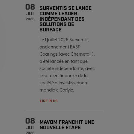
08
SURVENTIS SE LANCE
COMME LEADER
JUI
INDÉPENDANT DES
2026
SOLUTIONS DE
SURFACE
Le 1 Juillet 2026 Surventis,
anciennement BASF
Coatings (avec Chemetall ),
a été lancée en tant que
société indépendante, avec
le soutien financier de la
société d’investissement
mondiale Carlyle.
LIRE PLUS
08
MAVOM FRANCHIT UNE
NOUVELLE ÉTAPE
JUI
2026