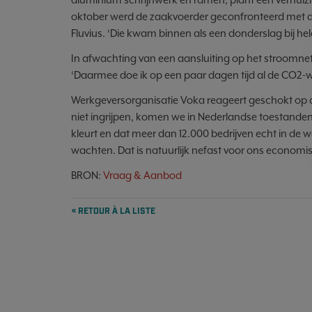
oktober werd de zaakvoerder geconfronteerd met de 
Fluvius. ‘Die kwam binnen als een donderslag bij h
In afwachting van een aansluiting op het stroomnet
‘Daarmee doe ik op een paar dagen tijd al de CO2-w
Werkgeversorganisatie Voka reageert geschokt op de
niet ingrijpen, komen we in Nederlandse toestande
kleurt en dat meer dan 12.000 bedrijven echt in de w
wachten. Dat is natuurlijk nefast voor ons econom
BRON:
Vraag & Aanbod
« RETOUR À LA LISTE