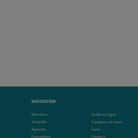
NAVIGATION
Membres
Outils en ligne
Actualité
A propos de nous
Agenda
Liens
Formations
Contact