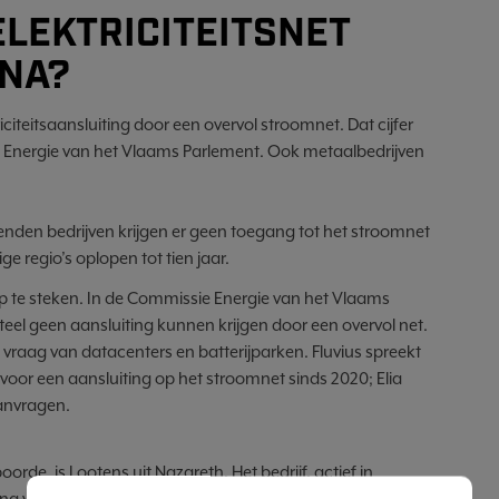
ELEKTRICITEITSNET
NA?
citeitsaansluiting door een overvol stroomnet. Dat cijfer
Energie van het Vlaams Parlement. Ook metaalbedrijven
enden bedrijven krijgen er geen toegang tot het stroomnet
 regio’s oplopen tot tien jaar.
op te steken. In de Commissie Energie van het Vlaams
nteel geen aansluiting kunnen krijgen door een overvol net.
raag van datacenters en batterijparken. Fluvius spreekt
voor een aansluiting op het stroomnet sinds 2020; Elia
aanvragen.
de, is Lootens uit Nazareth. Het bedrijf, actief in
ing van de productie van Harelbeke naar Nazareth. Eind