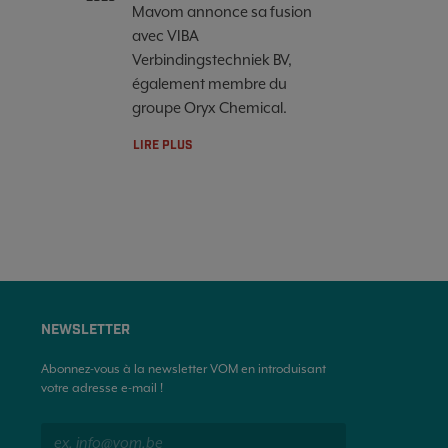
Mavom annonce sa fusion
avec VIBA
Verbindingstechniek BV,
également membre du
groupe Oryx Chemical.
LIRE PLUS
NEWSLETTER
Abonnez-vous à la newsletter VOM en introduisant
votre adresse e-mail !