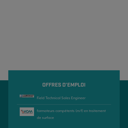
OFFRES D'EMPLOI
Field Technical Sales Engineer
formateurs compétents (m/f) en traitement
de surface