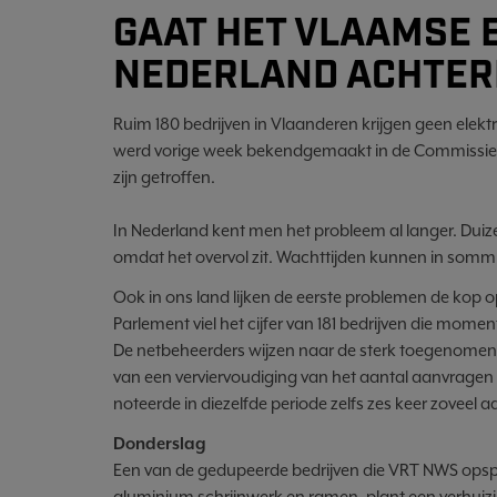
GAAT HET VLAAMSE 
NEDERLAND ACHTER
Ruim 180 bedrijven in Vlaanderen krijgen geen elektri
werd vorige week bekendgemaakt in de Commissie 
zijn getroffen.
In Nederland kent men het probleem al langer. Duiz
omdat het overvol zit. Wachttijden kunnen in sommige
Ook in ons land lijken de eerste problemen de kop 
Parlement viel het cijfer van 181 bedrijven die mome
De netbeheerders wijzen naar de sterk toegenomen v
van een verviervoudiging van het aantal aanvragen 
noteerde in diezelfde periode zelfs zes keer zoveel 
Donderslag
Een van de gedupeerde bedrijven die VRT NWS opspoor
aluminium schrijnwerk en ramen, plant een verhuiz