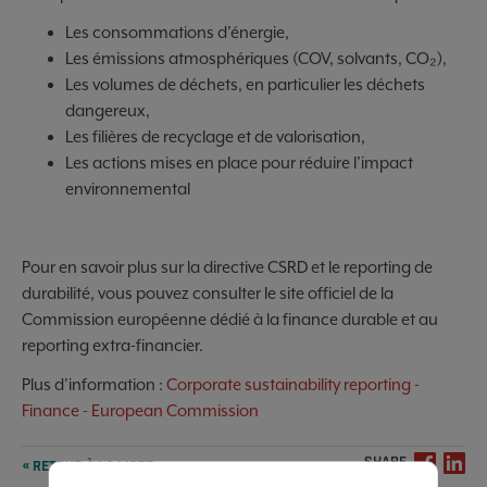
Les consommations d’énergie,
Les émissions atmosphériques (COV, solvants, CO₂),
Les volumes de déchets, en particulier les déchets
dangereux,
Les filières de recyclage et de valorisation,
Les actions mises en place pour réduire l’impact
environnemental
Pour en savoir plus sur la directive CSRD et le reporting de
durabilité, vous pouvez consulter le site officiel de la
Commission européenne dédié à la finance durable et au
reporting extra-financier.
Plus d'information :
Corporate sustainability reporting -
Finance - European Commission
SHARE
« RETOUR À LA LISTE