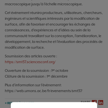
macroscopique jusqu’à l’échelle microscopique.
Cet événement réunira producteurs, utilisateurs, chercheurs,
ingénieurs et scientifiques intéressés par la modification de
surface, afin de favoriser et encourager les échanges de
connaissances, d’expériences et d’idées au sein de la
communauté travaillant sur la conception, l’amélioration, le
développement, la recherche et l’évaluation des procédés de
modification de surface.
Soumission des articles ouverte :
https://smt37.sciencesconf.org/
Ouverture de la soumission : 1ᵉʳ octobre
Clôture de la soumission : 1ᵉʳ décembre
Plus d'information sur l'évènement:
https://web.umons.ac.be/fr/evenements/smt37/
SHARE
« RETOUR À LA LISTE