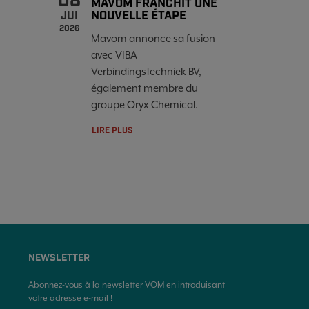
08
MAVOM FRANCHIT UNE
NOUVELLE ÉTAPE
JUI
2026
Mavom annonce sa fusion
avec VIBA
Verbindingstechniek BV,
également membre du
groupe Oryx Chemical.
LIRE PLUS
NEWSLETTER
Abonnez-vous à la newsletter VOM en introduisant
votre adresse e-mail !