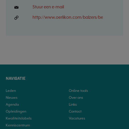
Stuur een e-mail
http://www.oerlikon.com/balzers/be
NAVIGATIE
Leden
Online tools
Nieuws
Over ons
Agenda
Links
Opleidingen
Contact
Kwaliteitslabels
Vacatures
Kenniscentrum