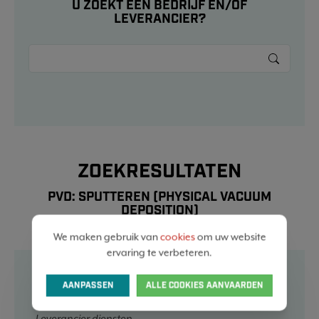
U ZOEKT EEN BEDRIJF EN/OF
LEVERANCIER?
ZOEKRESULTATEN
PVD: SPUTTEREN (PHYSICAL VACUUM
DEPOSITION)
We maken gebruik van
cookies
om uw website
ervaring te verbeteren.
BEL-TECHNOLOGIES
AANPASSEN
ALLE COOKIES AANVAARDEN
Loonbedrijf
Leverancier diensten