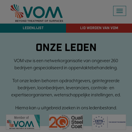
Toggl
naviga
LEDENLIJST
LID WORDEN VAN VOM
ONZE LEDEN
VOM vzw is een netwerkorganisatie van ongeveer 260
bedrijven gespecialiseerd in oppervlaktebehandeling.
Tot onze leden behoren opdrachtgevers, geïntegreerde
bedrijven, loonbedrijven, leveranciers, controle- en
expertiseorganismen, wetenschappelijke instellingen, ed.
Hierna kan u uitgebreid zoeken in ons ledenbestand.