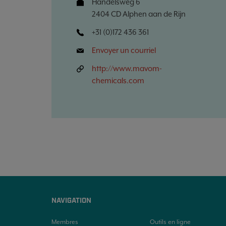
Handelsweg 6
2404 CD Alphen aan de Rijn
+31 (0)172 436 361
Envoyer un courriel
http://www.mavom-
chemicals.com
NAVIGATION
Membres
Outils en ligne